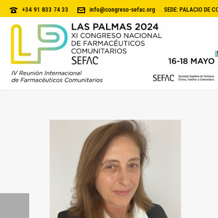
+34 91 833 74 33
info@congreso-sefac.org
SEDE: PALACIO DE 
I